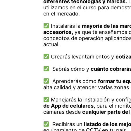
diferentes tecnologías y marcas.
L
utilizamos en el curso para demost
en el mercado.
Instalarás la
mayoría de las mar
accesorios,
ya que te enseñamos co
conceptos de operación aplicándos
actual.
Crearás levantamientos y
cotiz
Sabrás cómo y
cuánto cobrarás
Aprenderás cómo
formar tu eq
alta calidad y atender varias zonas 
Manejarás la instalación y confi
de App de celulares,
para el monit
cámaras desde
cualquier parte de
Recibirás un
listado de los me
equipamiento de CCTV en tu país.