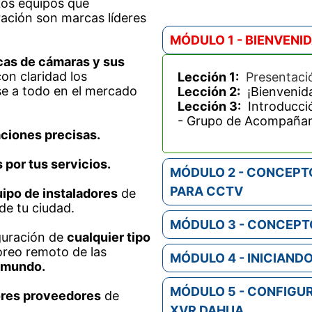
os equipos que
ración son marcas líderes
MÓDULO 1 - BIENVENI
cas de cámaras y sus
n claridad los
Lección 1:
Presentació
e a todo en el mercado
Lección 2:
¡Bienvenid
Lección 3:
Introducció
- Grupo de Acompaña
aciones precisas.
 por tus servicios.
MÓDULO 2 - CONCEPT
PARA CCTV
uipo de instaladores
de
de tu ciudad.
MÓDULO 3 - CONCEPT
guración de
cualquier tipo
oreo remoto de las
MÓDULO 4 - INICIAND
l mundo.
MÓDULO 5 - CONFIGUR
jores proveedores
de
XVR DAHUA