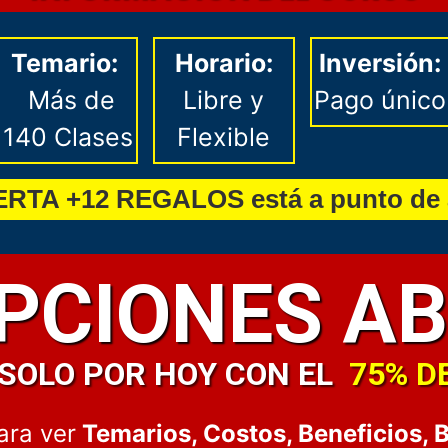
Temario:
Horario:
Inversión:
Más de
Libre y
Pago único
140 Clases
Flexible
ERTA +12 REGALOS está a punto de 
IPCIONES AB
SOLO POR HOY CON EL
75% D
ara ver
Temarios, Costos, Beneficios, 