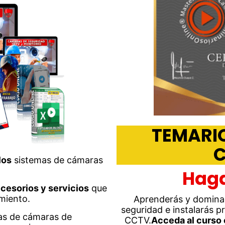
TEMARI
C
los
sistemas de cámaras
Haga
cesorios y servicios
que
imiento.
Aprenderás y dominar
seguridad e instalarás p
mas de cámaras de
CCTV.
Acceda al curso 